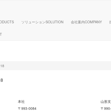
ODUCTS
ソリューション
SOLUTION
会社案内
COMPANY
T
018
18
本社
山形支
〒993-0084
〒990-