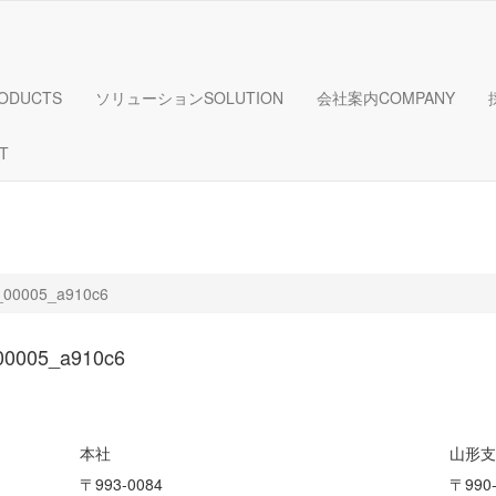
ODUCTS
ソリューション
SOLUTION
会社案内
COMPANY
T
_00005_a910c6
00005_a910c6
本社
山形支
〒993-0084
〒990-