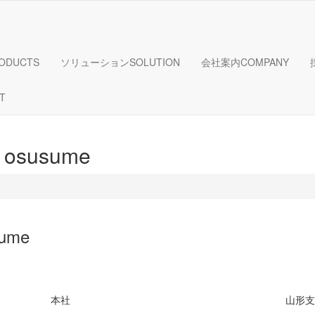
ODUCTS
ソリューション
SOLUTION
会社案内
COMPANY
T
1osusume
sume
本社
山形支