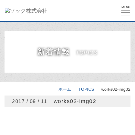
Togg
navi
新着情報
TOPICS
ホーム
TOPICS
works02-img02
works02-img02
2017 / 09 / 11